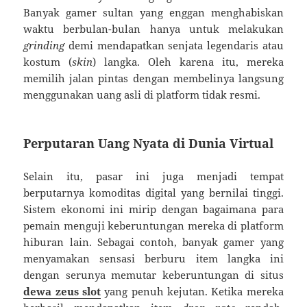
Banyak gamer sultan yang enggan menghabiskan
waktu berbulan-bulan hanya untuk melakukan
grinding
demi mendapatkan senjata legendaris atau
kostum (
skin
) langka. Oleh karena itu, mereka
memilih jalan pintas dengan membelinya langsung
menggunakan uang asli di platform tidak resmi.
Perputaran Uang Nyata di Dunia Virtual
Selain itu, pasar ini juga menjadi tempat
berputarnya komoditas digital yang bernilai tinggi.
Sistem ekonomi ini mirip dengan bagaimana para
pemain menguji keberuntungan mereka di platform
hiburan lain. Sebagai contoh, banyak gamer yang
menyamakan sensasi berburu item langka ini
dengan serunya memutar keberuntungan di situs
dewa zeus slot
yang penuh kejutan. Ketika mereka