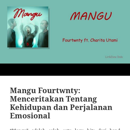
Mangu Fourtwnty:
Menceritakan Tentang
Kehidupan dan Perjalanan
Emosional