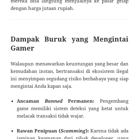
mereka bisa langsung menjualnya ke pasar gelap
dengan harga jutaan rupiah.
Dampak Buruk yang Mengintai
Gamer
Walaupun menawarkan keuntungan yang besar dan
kemudahan instan, bertransaksi di ekosistem ilegal
ini menyimpan segudang risiko berbahaya yang siap
mengintai Anda kapan saja.
Ancaman
Banned
Permanen:
Pengembang
game memiliki sistem deteksi yang ketat untuk
melacak transaksi tidak wajar.
Rawan Penipuan (
Scamming
):
Karena tidak ada
jaminan keamanan dari pihak developer, uang