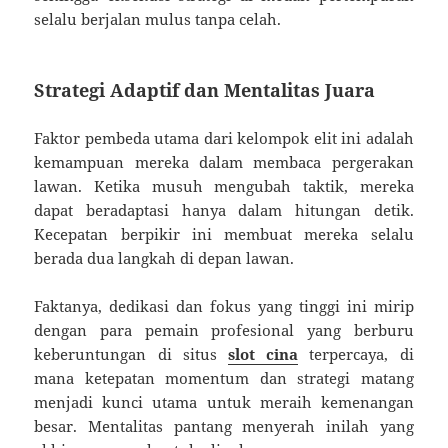
selalu berjalan mulus tanpa celah.
Strategi Adaptif dan Mentalitas Juara
Faktor pembeda utama dari kelompok elit ini adalah
kemampuan mereka dalam membaca pergerakan
lawan. Ketika musuh mengubah taktik, mereka
dapat beradaptasi hanya dalam hitungan detik.
Kecepatan berpikir ini membuat mereka selalu
berada dua langkah di depan lawan.
Faktanya, dedikasi dan fokus yang tinggi ini mirip
dengan para pemain profesional yang berburu
keberuntungan di situs
slot cina
terpercaya, di
mana ketepatan momentum dan strategi matang
menjadi kunci utama untuk meraih kemenangan
besar. Mentalitas pantang menyerah inilah yang