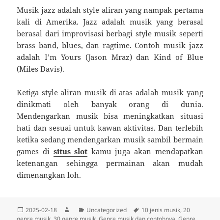
Musik jazz adalah style aliran yang nampak pertama
kali di Amerika. Jazz adalah musik yang berasal
berasal dari improvisasi berbagi style musik seperti
brass band, blues, dan ragtime. Contoh musik jazz
adalah I’m Yours (Jason Mraz) dan Kind of Blue
(Miles Davis).
Ketiga style aliran musik di atas adalah musik yang
dinikmati oleh banyak orang di dunia.
Mendengarkan musik bisa meningkatkan situasi
hati dan sesuai untuk kawan aktivitas. Dan terlebih
ketika sedang mendengarkan musik sambil bermain
games di
situs slot
kamu juga akan mendapatkan
ketenangan sehingga permainan akan mudah
dimenangkan loh.
Diposkan
Penulis
Kategori
Tag
2025-02-18
Uncategorized
10 jenis musik
,
20
pada
genre musik
,
30 genre musik
,
Genre musik dan contohnya
,
Genre