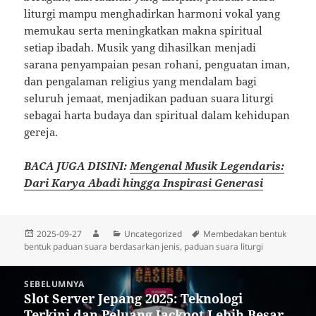
liturgi mampu menghadirkan harmoni vokal yang
memukau serta meningkatkan makna spiritual
setiap ibadah. Musik yang dihasilkan menjadi
sarana penyampaian pesan rohani, penguatan iman,
dan pengalaman religius yang mendalam bagi
seluruh jemaat, menjadikan paduan suara liturgi
sebagai harta budaya dan spiritual dalam kehidupan
gereja.
BACA JUGA DISINI:
Mengenal Musik Legendaris:
Dari Karya Abadi hingga Inspirasi Generasi
Diposkan
Penulis
Kategori
Tag
2025-09-27
Uncategorized
Membedakan bentuk
pada
bentuk paduan suara berdasarkan jenis
,
paduan suara liturgi
Navigasi
SEBELUMNYA
pos
Slot Server Jepang 2025: Teknologi
Pos
Terkini dan Peluang Jackpot Lebih Besar
sebelumnya: